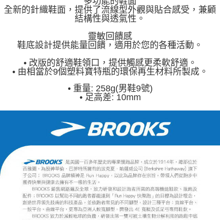
多功能的鞋面
全新的針織鞋面，提供了流線型外觀與貼合感受，兼顧
結構性與透氣性。
靈敏回饋感
鞋底設計提供能量回饋，適用於您的各種活動。
• 改版的舒適鞋領口，提供觸感更柔軟舒適。
• 由相當於9個塑料寶特瓶的環保再生材料所製成。
•
重量: 258g(男鞋9號)
•
足高差: 10mm