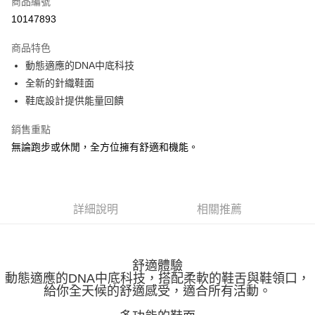
商品編號
ATM付款
10147893
運送方式
商品特色
動態適應的DNA中底科技
宅配
全新的針織鞋面
每筆NT$100，滿NT$3,500(含以上)免運費
鞋底設計提供能量回饋
銷售重點
無論跑步或休閒，全方位擁有舒適和機能。
詳細說明
相關推薦
舒適體驗
動態適應的DNA中底科技，搭配柔軟的鞋舌與鞋領口，
給你全天候的舒適感受，適合所有活動。