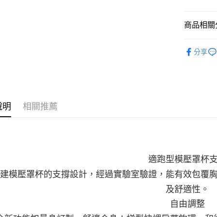
商品相關分
Women's
分享
服飾 | 全
說明
相關推薦
適跑型模壓罩杯
建模壓罩杯的支撐設計，經過實驗室驗證，能有效包覆
及舒適性。
自由調整