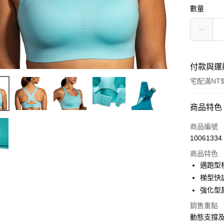
數量
付款與運
宅配滿NT$
付款方式
商品特色
信用卡一
商品編號
10061334
ATM付款
商品特色
適跑型
運送方式
梯型快
強化型
宅配
銷售重點
每筆NT$1
動態支撐