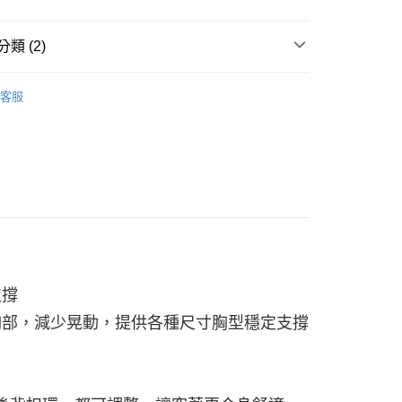
類 (2)
 Sports Bra│運動內衣
客服
系列
支撐
胸部，減少晃動，提供各種尺寸胸型穩定支撐