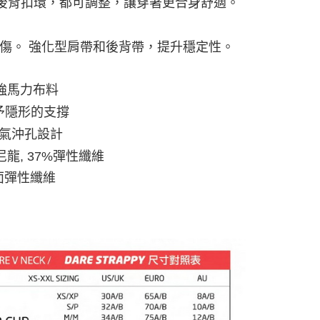
後背扣環，都可調整，讓穿著更合身舒適。
傷。 強化型肩帶和後背帶，提升穩定性。
 超強馬力布料
予隱形的支撐
透氣沖孔設計
尼龍, 37%彈性纖維
雙面彈性纖維