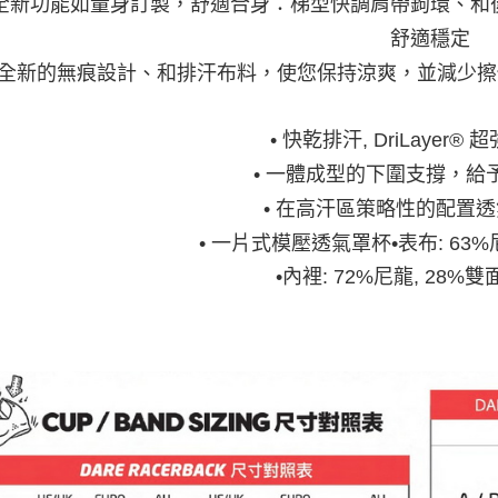
全新功能如量身訂製，舒適合身：梯型快調肩帶鉤環、和
舒適穩定
全新的無痕設計、和排汗布料，使您保持涼爽，並減少擦
• 快乾排汗, DriLayer®
• 一體成型的下圍支撐，給
• 在高汗區策略性的配置
• 一片式模壓透氣罩杯•表布: 63%
•內裡: 72%尼龍, 28%