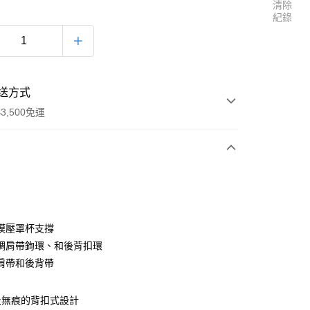
清除
紀錄
送方式
3,500免運
次付款
模壓罩杯支撐
調肩帶鉤環、和後背扣環
肩帶和後背帶
00，滿NT$3,500(含以上)免運費
及無痕的背扣式設計