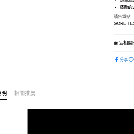
精緻的
宅配
銷售重點
每筆NT$1
GORE‑
商品相關分
男性 / Cu
分享
男性 | 全
GORE-TE
GHOST 
說明
相關推薦
GHOST 