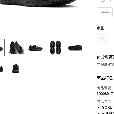
US 9.5
US12
數量
付款與運
宅配滿NT$
付款方式
商品特色
信用卡一
商品編號
10008917
ATM付款
商品特色
GORE
運送方式
動態避