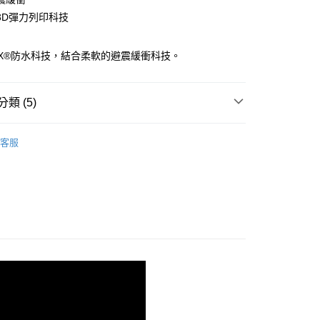
3D彈力列印科技
00，滿NT$3,500(含以上)免運費
TEX®防水科技，結合柔軟的避震緩衝科技。
類 (5)
shion 避震緩衝
客服
系列
X® | 防水科技
魔鬼 | 最暢銷系列
- GORE-TEX 防水科技
魔鬼 | 最暢銷系列
- GHOST 16