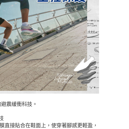
軟的避震緩衝科技。
技
水透氣微孔膜直接貼合在鞋面上，使穿著腳感更輕盈，