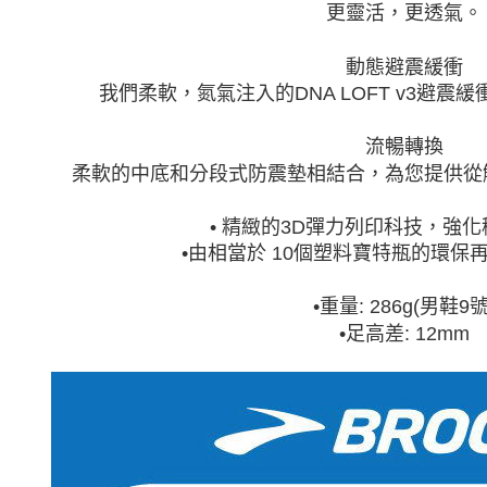
更靈活，更透氣。
動態避震緩衝
我們柔軟，氮氣注入的DNA LOFT v3避
流暢轉換
柔軟的中底和分段式防震墊相結合，為您提供從
• 精緻的3D彈力列印科技，強
•由相當於 10個塑料寶特瓶的環保
•
重量: 286g(男鞋9號
•
足高差: 12mm