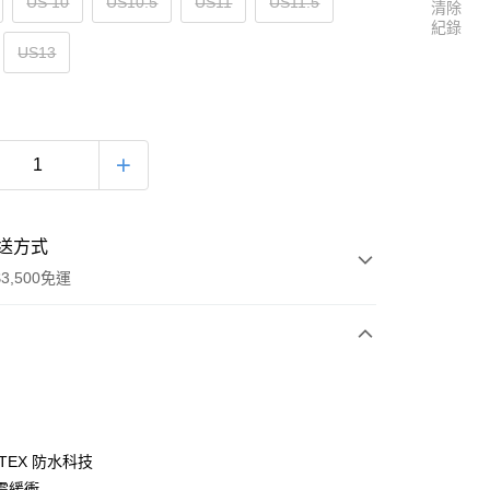
US 10
US10.5
US11
US11.5
清除
紀錄
US13
送方式
3,500免運
次付款
-TEX 防水科技
震緩衝