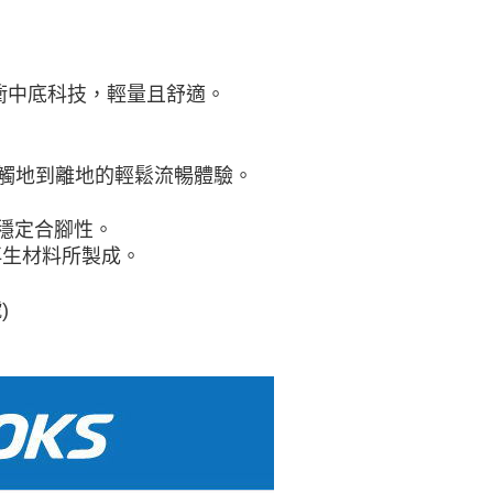
震緩衝中底科技，輕量且舒適。
觸地到離地的輕鬆流暢體驗。
化穩定合腳性。
再生材料所製成。
)