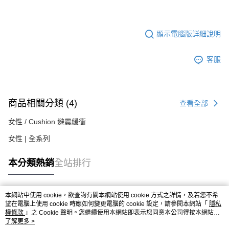
顯示電腦版詳細說明
客服
商品相關分類 (4)
查看全部
女性 / Cushion 避震緩衝
女性 | 全系列
本分類熱銷
全站排行
本網站中使用 cookie，欲查詢有關本網站使用 cookie 方式之詳情，及若您不希
熱門標籤
望在電腦上使用 cookie 時應如何變更電腦的 cookie 設定，請參閱本網站「
隱私
權條款
」之 Cookie 聲明。您繼續使用本網站即表示您同意本公司得按本網站使
用條款之 Cookie 聲明使用 cookie。
了解更多 >