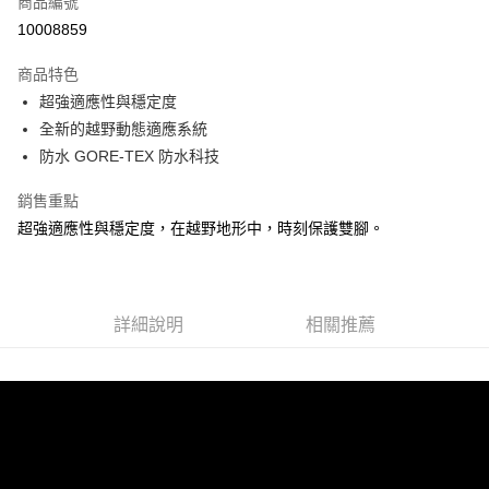
商品編號
ATM付款
10008859
運送方式
商品特色
超強適應性與穩定度
宅配
全新的越野動態適應系統
每筆NT$100，滿NT$3,500(含以上)免運費
防水 GORE-TEX 防水科技
銷售重點
超強適應性與穩定度，在越野地形中，時刻保護雙腳。
詳細說明
相關推薦