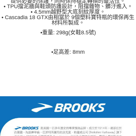
提供必要的保護，同時保持穩定轉換的靈活性。
• TPU擋泥牆與鞋頭防護設計，阻擋雜物、髒汙進入。
• 4.5mm越野型大底刻紋厚度。
• Cascadia 18 GTX由相當於 9個塑料寶特瓶的環保再生
材料所製成。
•
重量: 298g(女鞋8.5號)
•
足高差: 8mm